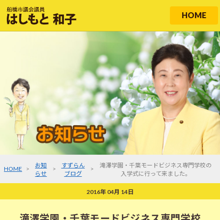
HOME
お知
すずらん
滝澤学園・千葉モードビジネス専門学校の
HOME
>
>
>
らせ
ブログ
入学式に行って来ました。
2016年 04月 14日
滝澤学園・千葉モードビジネス専門学校