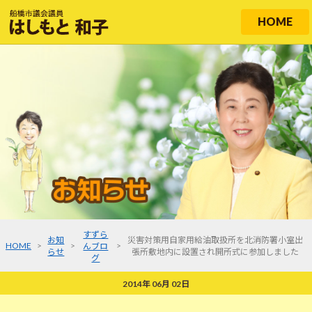
HOME
すずら
お知
災害対策用自家用給油取扱所を北消防署小室出
HOME
>
>
>
んブロ
らせ
張所敷地内に設置され開所式に参加しました
グ
2014年 06月 02日