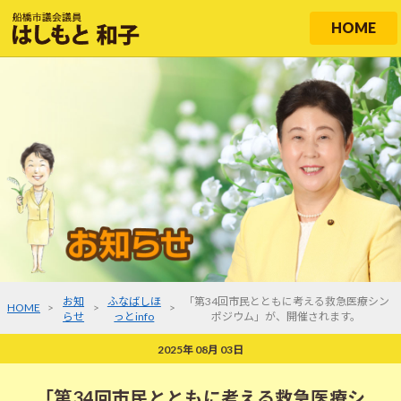
HOME
お知
ふなばしほ
「第34回市民とともに考える救急医療シン
HOME
>
>
>
らせ
っとinfo
ポジウム」が、開催されます。
2025年 08月 03日
「第34回市民とともに考える救急医療シ