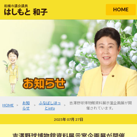
HOME
お知
ふなばしほっ
吉澤野球博物館資料展示室企画展が開
HOME
>
>
>
らせ
とinfo
催されています。
2025年 07月 27日
吉澤野球博物館資料展示室企画展が開催