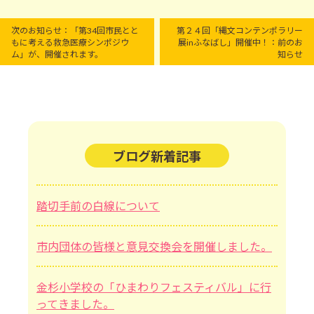
次のお知らせ：「第34回市民とと
第２４回「縄文コンテンポラリー
もに考える救急医療シンポジウ
展inふなばし」開催中！：前のお
ム」が、開催されます。
知らせ
ブログ新着記事
踏切手前の白線について
市内団体の皆様と意見交換会を開催しました。
金杉小学校の「ひまわりフェスティバル」に行
ってきました。