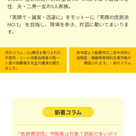
住 夫・二男一女の5人家族。
「笑顔で・誠実・迅速に」をモットーに「笑顔の庶民派
NO.1」 を目指し、現場を歩き、対話に動いてまいりま
す。
次のコラム：EQ概念を取り入れた
来年度より船橋市立二宮中学校に
不登校・ニート改善指導者の第一
自閉症・情緒障害特別支援学級が
人者の後藤康夫先生の講演を聞き
開設されます。：前のコラム
ました。
新着コラム
「医療費控除」市販薬は対象？誤解の多いポイ