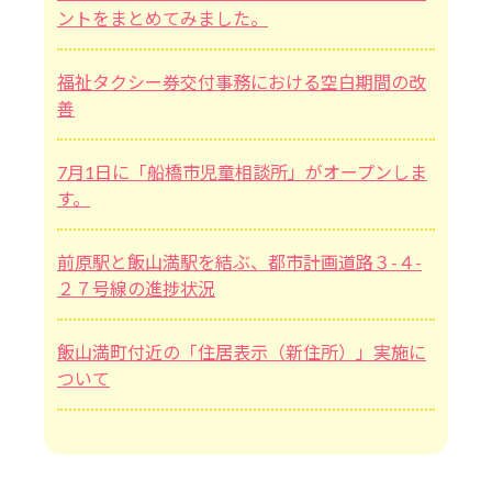
ントをまとめてみました。
福祉タクシー券交付事務における空白期間の改
善
7月1日に「船橋市児童相談所」がオープンしま
す。
前原駅と飯山満駅を結ぶ、都市計画道路３-４-
２７号線の進捗状況
飯山満町付近の「住居表示（新住所）」実施に
ついて