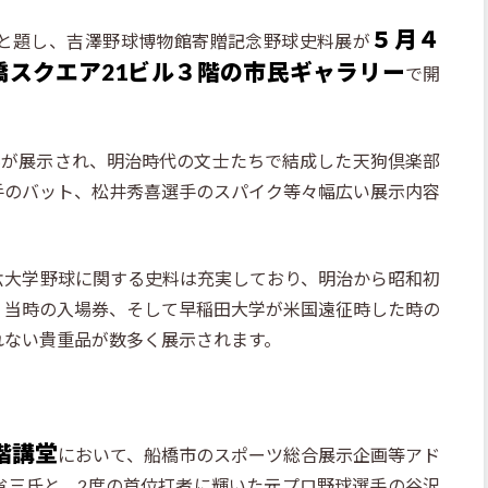
５月４
と題し、吉澤野球博物館寄贈記念野球史料展が
船橋スクエア21ビル３階の市民ギャラリー
で開
料が展示され、明治時代の文士たちで結成した天狗倶楽部
手のバット、松井秀喜選手のスパイク等々幅広い展示内容
六大学野球に関する史料は充実しており、明治から昭和初
、当時の入場券、そして早稲田大学が米国遠征時した時の
れない貴重品が数多く展示されます。
階講堂
において、船橋市のスポーツ総合展示企画等アド
省三氏と、2度の首位打者に輝いた元プロ野球選手の谷沢