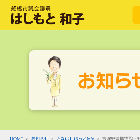
HOME
>
>
>
お知らせ
ふなばしほっとinfo
吉澤野球博物館・