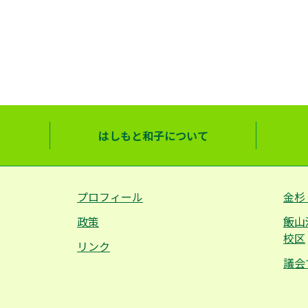
はしもと和子について
プロフィール
金杉
政策
飯山
校区
リンク
議会