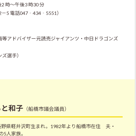
2 時～午後3 時30 分
5 電話047‐434‐5551）
画等アドバイザー元読売ジャイアンツ・中日ドラゴンズ
ンズ選手）
もと和子
（船橋市議会議員）
年 長野県軽井沢町生まれ。1982年より船橋市在住 夫・
の5人家族。