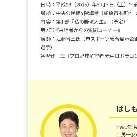
日 時：平成28（2016）年5 月7 日（土）午後
場 所：中央公民館6 階講堂（船橋市本町2－2－
内 容：第1 部『私の野球人生』（予定）
第2 部『来場者からの質問コーナー』
講 師：江藤省三氏（市スポーツ総合展示企
選手）
谷沢健一氏（プロ野球解説者 元中日ドラゴ
はし
1960
二男一女