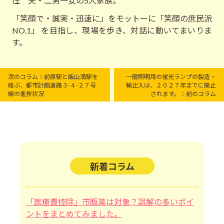
住 夫・二男一女の5人家族。
「笑顔で・誠実・迅速に」をモットーに「笑顔の庶民派
NO.1」 を目指し、現場を歩き、対話に動いてまいりま
す。
次のコラム：前原駅と飯山満駅を
一般照明用の蛍光ランプの製造・
結ぶ、都市計画道路３-４-２７号
輸出入は、２０２７年までに廃止
線の進捗状況
されます。：前のコラム
新着コラム
「医療費控除」市販薬は対象？誤解の多いポイ
ントをまとめてみました。