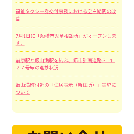
福祉タクシー券交付事務における空白期間の改
善
7月1日に「船橋市児童相談所」がオープンしま
す。
前原駅と飯山満駅を結ぶ、都市計画道路３-４-
２７号線の進捗状況
飯山満町付近の「住居表示（新住所）」実施に
ついて