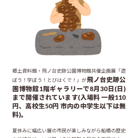
郷土資料館・飛ノ台史跡公園博物館共催企画展「遊
飛ノ台史跡公
ぼう！学ぼう！とびはくで！」が
園博物館1階ギャラリーで8月30日(日)
まで開催されています(入場料 一般110
円、高校生50円 市内の中学生以下は無
料)。
夏休みに幅広い層の市民が楽しみながら船橋の歴史