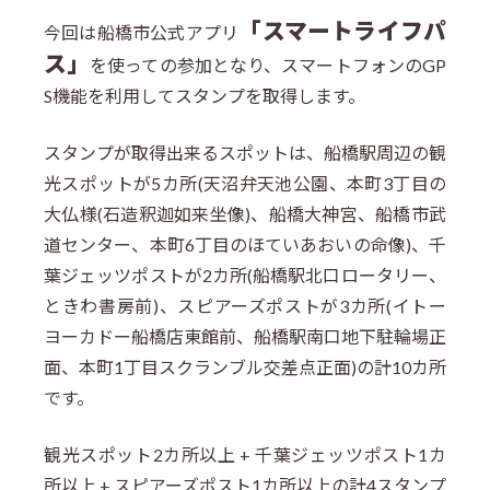
「スマートライフパ
今回は船橋市公式アプリ
ス」
を使っての参加となり、スマートフォンのGP
S機能を利用してスタンプを取得します。
スタンプが取得出来るスポットは、船橋駅周辺の観
光スポットが5カ所(天沼弁天池公園、本町3丁目の
大仏様(石造釈迦如来坐像)、船橋大神宮、船橋市武
道センター、本町6丁目のほていあおいの命像)、千
葉ジェッツポストが2カ所(船橋駅北口ロータリー、
ときわ書房前)、スピアーズポストが3カ所(イトー
ヨーカドー船橋店東館前、船橋駅南口地下駐輪場正
面、本町1丁目スクランブル交差点正面)の計10カ所
です。
観光スポット2カ所以上 + 千葉ジェッツポスト1カ
所以上 + スピアーズポスト1カ所以上の計4スタンプ