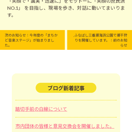
「笑顔で・誠実・迅速に」をモットーに「笑顔の庶民派
NO.1」 を目指し、現場を歩き、対話に動いてまいりま
す。
次のお知らせ：今年度の「まちか
,ふなばし三番瀬海浜公園で潮干狩
ど音楽ステージ」が始まりまし
りを開催しています。：前のお知
た。
らせ
ブログ新着記事
踏切手前の白線について
市内団体の皆様と意見交換会を開催しました。